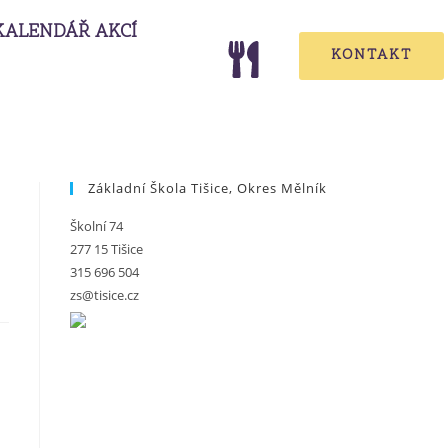
KALENDÁŘ AKCÍ
KONTAKT
Základní Škola Tišice, Okres Mělník
Školní 74
277 15 Tišice
315 696 504
zs@tisice.cz