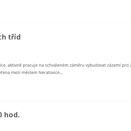
h tříd
išice, aktivně pracuje na schváleném záměru vybudovat zázemí pro 
zavřena mezi městem Neratovice…
0 hod.