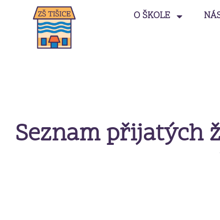
O ŠKOLE
NÁ
Seznam přijatých ž