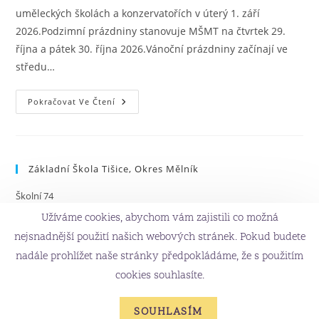
uměleckých školách a konzervatořích v úterý 1. září
2026.Podzimní prázdniny stanovuje MŠMT na čtvrtek 29.
října a pátek 30. října 2026.Vánoční prázdniny začínají ve
středu…
Pokračovat Ve Čtení
Základní Škola Tišice, Okres Mělník
Školní 74
277 15 Tišice
Užíváme cookies, abychom vám zajistili co možná
315 696 504
nejsnadnější použití našich webových stránek. Pokud budete
zs@tisice.cz
nadále prohlížet naše stránky předpokládáme, že s použitím
cookies souhlasíte.
SOUHLASÍM